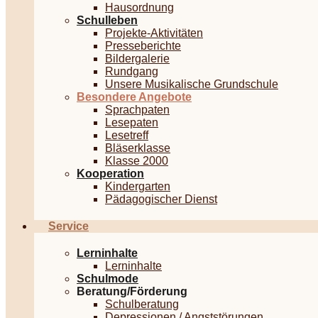
Hausordnung
Schulleben
Projekte-Aktivitäten
Presseberichte
Bildergalerie
Rundgang
Unsere Musikalische Grundschule
Besondere Angebote
Sprachpaten
Lesepaten
Lesetreff
Bläserklasse
Klasse 2000
Kooperation
Kindergarten
Pädagogischer Dienst
Service
Lerninhalte
Lerninhalte
Schulmode
Beratung/Förderung
Schulberatung
Depressionen / Angststörungen