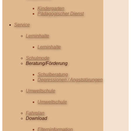
Kindergarten
Pädagogischer Dienst
Service
Lerninhalte
Lerninhalte
Schulmode
Beratung/Förderung
Schulberatung
Depressionen / Angststörungen
Umweltschule
Umweltschule
Fahrplan
Download
Elterninformation