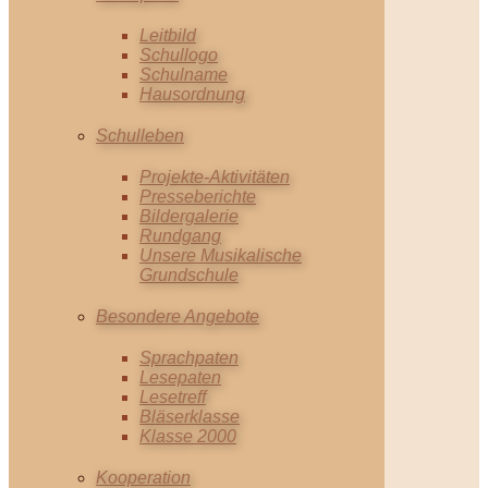
Leitbild
Schullogo
Schulname
Hausordnung
Schulleben
Projekte-Aktivitäten
Presseberichte
Bildergalerie
Rundgang
Unsere Musikalische
Grundschule
Besondere Angebote
Sprachpaten
Lesepaten
Lesetreff
Bläserklasse
Klasse 2000
Kooperation