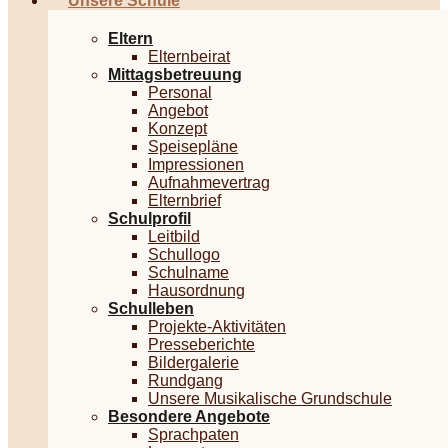
Unsere Schule
Eltern
Elternbeirat
Mittagsbetreuung
Personal
Angebot
Konzept
Speisepläne
Impressionen
Aufnahmevertrag
Elternbrief
Schulprofil
Leitbild
Schullogo
Schulname
Hausordnung
Schulleben
Projekte-Aktivitäten
Presseberichte
Bildergalerie
Rundgang
Unsere Musikalische Grundschule
Besondere Angebote
Sprachpaten