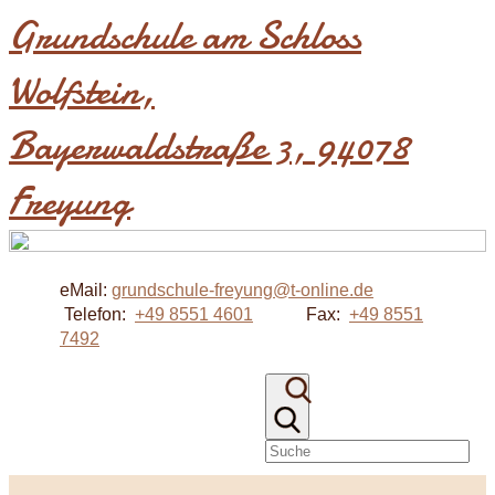
Grundschule am Schloss
Wolfstein​,
Bayerwaldstraße 3, 94078
Freyung
eMail:
grundschule-freyung@t-online.de
Telefon:
+49 8551 4601
Fax:
+49 8551
7492