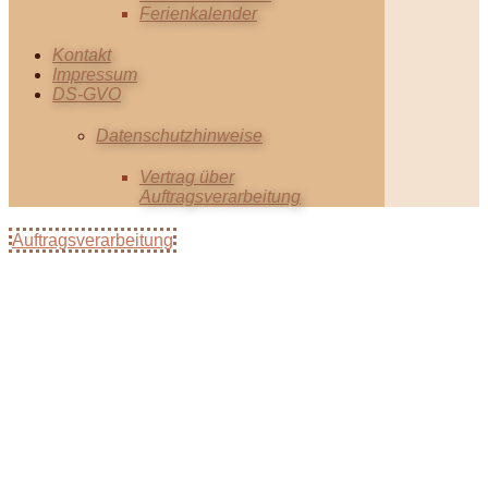
Ferienkalender
Kontakt
Impressum
DS-GVO
Datenschutzhinweise
Vertrag über
Auftragsverarbeitung
Auftragsverarbeitung