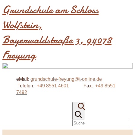
Grundschule am Schloss
Wolfstein​,
Bayerwaldstraße 3, 94078
Freyung
eMail:
grundschule-freyung@t-online.de
Telefon:
+49 8551 4601
Fax:
+49 8551
7492