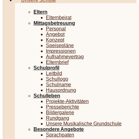
Unsere Schule
Eltern
Elternbeirat
Mittagsbetreuung
Personal
Angebot
Konzept
Speisepläne
Impressionen
Aufnahmevertrag
Elternbrief
Schulprofil
Leitbild
Schullogo
Schulname
Hausordnung
Schulleben
Projekte-Aktivitäten
Presseberichte
Bildergalerie
Rundgang
Unsere Musikalische Grundschule
Besondere Angebote
Sprachpaten