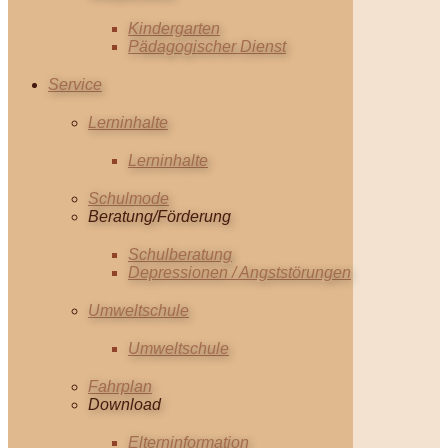
Kindergarten
Pädagogischer Dienst
Service
Lerninhalte
Lerninhalte
Schulmode
Beratung/Förderung
Schulberatung
Depressionen / Angststörungen
Umweltschule
Umweltschule
Fahrplan
Download
Elterninformation