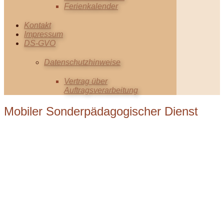
Ferienkalender
Kontakt
Impressum
DS-GVO
Datenschutzhinweise
Vertrag über
Auftragsverarbeitung
Mobiler Sonderpädagogi​scher Dienst