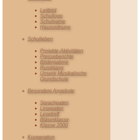
Leitbild
Schullogo
Schulname
Hausordnung
Schulleben
Projekte-Aktivitäten
Presseberichte
Bildergalerie
Rundgang
Unsere Musikalische
Grundschule
Besondere Angebote
Sprachpaten
Lesepaten
Lesetreff
Bläserklasse
Klasse 2000
Kooperation