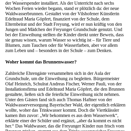
der Wasserspender installiert. Als der Unterricht nach sechs
Wochen Ferien wieder begann, stand er plötzlich da: der neue
Waldwasserbrunnen. Gestaltet von der Vilshofener Künstlerin
Edeltraud Maria Göpfert, finanziert von der Schule, dem
Elternbeirat und der Stadt Freyung, wird er nun kräftig von den
Jungen und Mädchen der Freyunger Grundschule genutzt. Und
bei der Einweihung stellten die Kinder direkt unter Beweis, dass
sie genau wissen, warum Wasser so wichtig ist – für Tiere und
Blumen, zum Tauchen oder für Wasserfarben, aber vor allem
zum Leben und – besonders in der Schule – zum Denken.
Woher kommt das Brunnenwasser?
Zahlreiche Ehrengäste versammelten sich in der Aula der
Grundschule, um die Einweihung zu begleiten. Bürgermeister
Olaf Heinrich, Schulrat Andreas Fischer, Werner Pauli, von der
Installationsfirma und Edeltraud Maria Göpfert, die den Brunnen
gestaltete, ließen sich die feierliche Einweihung nicht nehmen.
Unter den Gästen fand sich auch Thomas Haftner von der
Waldwasserversorgung Bayerischer Wald, der eigentlich erklären
wollte, woher das Trinkwasser kommt. Doch die Viertklässler
kamen ihm zuvor: „Wir bekommen es aus dem Wasserwerk“,
erklärte einer der Schüler und ergänzt, „aber da kommt es nicht
her.“ Das Waldwasser, das die Freyunger Kinder nun frisch vom