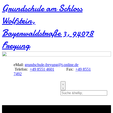
Grundschule am Schloss
Wolfstein​,
Bayerwaldstraße 3, 94078
Freyung
eMail:
grundschule-freyung@t-online.de
Telefon:
+49 8551 4601
Fax:
+49 8551
7492