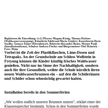
Begleiteten die Einweihung: (v.l.) Pfarrer Magnus König, Thomas Haftner
(Waldwasserversorgung), Künstlerin Edeltraud Maria Göpfert, Konrektorin Doris
Stadler, Tamara Eisner (Elternbeirat), Rektorin Alexandra Bauer, Werner Pauli
(Installationsfirma), Schulrat Andreas Fischer und Bürgermeister Olaf Heinrich. -
Foto: Heim
Vorbei ist die Zeit der Plastikflaschen, Limo-Dosen und
Tetrapaks. An der Grundschule am Schloss Wolfstein in
Freyung können die Kinder künftig frisches Waldwasser
genießen. Nicht nur im Sinne der Nachhaltigkeit, sondern
auch für ihre Gesundheit, weihte die Schule kürzlich ihren
neuen Waldwasserbrunnen ein – auf den die Schülerinnen
und Schüler schon sehnsüchtig gewartet hatten.
Installation bereits in den Sommerferien
„Wir wollen endlich unseren Brunnen nutzen“, erklärt einer der
Klassensprecher bestimmt. Schon in den Sommerferien wurde