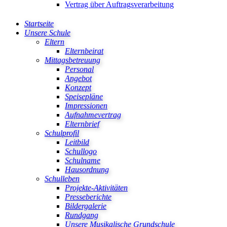
Vertrag über Auftragsverarbeitung
Startseite
Unsere Schule
Eltern
Elternbeirat
Mittagsbetreuung
Personal
Angebot
Konzept
Speisepläne
Impressionen
Aufnahmevertrag
Elternbrief
Schulprofil
Leitbild
Schullogo
Schulname
Hausordnung
Schulleben
Projekte-Aktivitäten
Presseberichte
Bildergalerie
Rundgang
Unsere Musikalische Grundschule