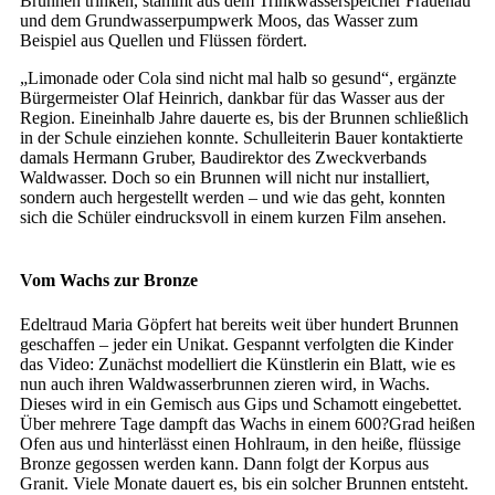
Brunnen trinken, stammt aus dem Trinkwasserspeicher Frauenau
und dem Grundwasserpumpwerk Moos, das Wasser zum
Beispiel aus Quellen und Flüssen fördert.
„Limonade oder Cola sind nicht mal halb so gesund“, ergänzte
Bürgermeister Olaf Heinrich, dankbar für das Wasser aus der
Region. Eineinhalb Jahre dauerte es, bis der Brunnen schließlich
in der Schule einziehen konnte. Schulleiterin Bauer kontaktierte
damals Hermann Gruber, Baudirektor des Zweckverbands
Waldwasser. Doch so ein Brunnen will nicht nur installiert,
sondern auch hergestellt werden – und wie das geht, konnten
sich die Schüler eindrucksvoll in einem kurzen Film ansehen.
Vom Wachs zur Bronze
Edeltraud Maria Göpfert hat bereits weit über hundert Brunnen
geschaffen – jeder ein Unikat. Gespannt verfolgten die Kinder
das Video: Zunächst modelliert die Künstlerin ein Blatt, wie es
nun auch ihren Waldwasserbrunnen zieren wird, in Wachs.
Dieses wird in ein Gemisch aus Gips und Schamott eingebettet.
Über mehrere Tage dampft das Wachs in einem 600?Grad heißen
Ofen aus und hinterlässt einen Hohlraum, in den heiße, flüssige
Bronze gegossen werden kann. Dann folgt der Korpus aus
Granit. Viele Monate dauert es, bis ein solcher Brunnen entsteht.