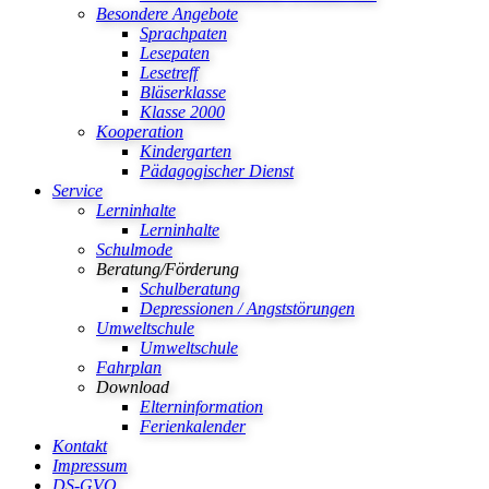
Besondere Angebote
Sprachpaten
Lesepaten
Lesetreff
Bläserklasse
Klasse 2000
Kooperation
Kindergarten
Pädagogischer Dienst
Service
Lerninhalte
Lerninhalte
Schulmode
Beratung/Förderung
Schulberatung
Depressionen / Angststörungen
Umweltschule
Umweltschule
Fahrplan
Download
Elterninformation
Ferienkalender
Kontakt
Impressum
DS-GVO