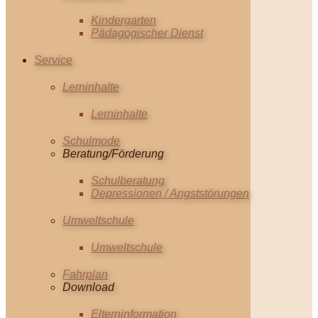
Kindergarten
Pädagogischer Dienst
Service
Lerninhalte
Lerninhalte
Schulmode
Beratung/Förderung
Schulberatung
Depressionen / Angststörungen
Umweltschule
Umweltschule
Fahrplan
Download
Elterninformation