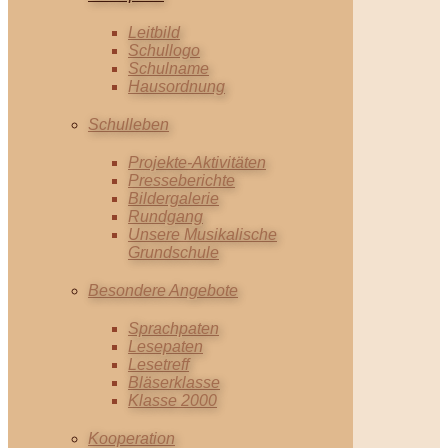
Leitbild
Schullogo
Schulname
Hausordnung
Schulleben
Projekte-Aktivitäten
Presseberichte
Bildergalerie
Rundgang
Unsere Musikalische
Grundschule
Besondere Angebote
Sprachpaten
Lesepaten
Lesetreff
Bläserklasse
Klasse 2000
Kooperation