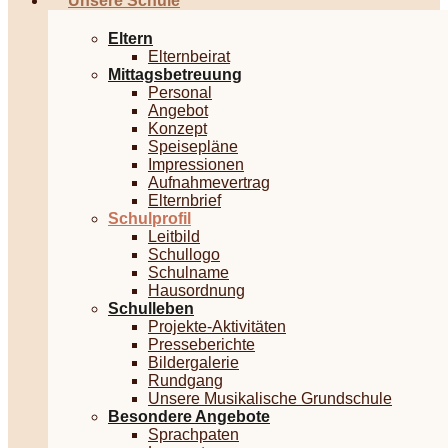
Unsere Schule
Eltern
Elternbeirat
Mittagsbetreuung
Personal
Angebot
Konzept
Speisepläne
Impressionen
Aufnahmevertrag
Elternbrief
Schulprofil
Leitbild
Schullogo
Schulname
Hausordnung
Schulleben
Projekte-Aktivitäten
Presseberichte
Bildergalerie
Rundgang
Unsere Musikalische Grundschule
Besondere Angebote
Sprachpaten