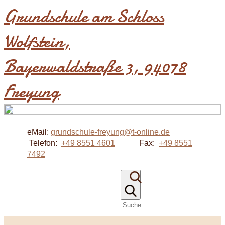
Grundschule am Schloss
Wolfstein​,
Bayerwaldstraße 3, 94078
Freyung
eMail:
grundschule-freyung@t-online.de
Telefon:
+49 8551 4601
Fax:
+49 8551
7492