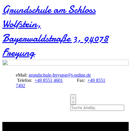
Grundschule am Schloss
Wolfstein​,
Bayerwaldstraße 3, 94078
Freyung
eMail:
grundschule-freyung@t-online.de
Telefon:
+49 8551 4601
Fax:
+49 8551
7492