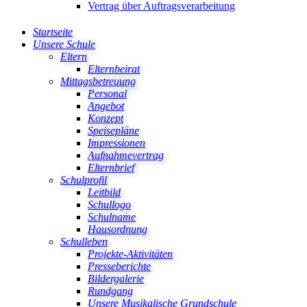
Vertrag über Auftragsverarbeitung
Startseite
Unsere Schule
Eltern
Elternbeirat
Mittagsbetreuung
Personal
Angebot
Konzept
Speisepläne
Impressionen
Aufnahmevertrag
Elternbrief
Schulprofil
Leitbild
Schullogo
Schulname
Hausordnung
Schulleben
Projekte-Aktivitäten
Presseberichte
Bildergalerie
Rundgang
Unsere Musikalische Grundschule