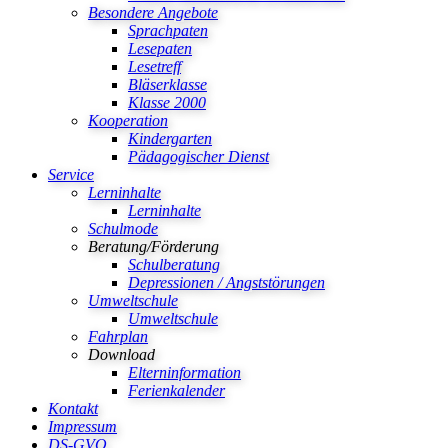
Besondere Angebote
Sprachpaten
Lesepaten
Lesetreff
Bläserklasse
Klasse 2000
Kooperation
Kindergarten
Pädagogischer Dienst
Service
Lerninhalte
Lerninhalte
Schulmode
Beratung/Förderung
Schulberatung
Depressionen / Angststörungen
Umweltschule
Umweltschule
Fahrplan
Download
Elterninformation
Ferienkalender
Kontakt
Impressum
DS-GVO