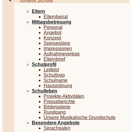
Unsere Schule
Eltern
Elternbeirat
Mittagsbetreuung
Personal
Angebot
Konzept
Speisepläne
Impressionen
Aufnahmevertrag
Elternbrief
Schulprofil
Leitbild
Schullogo
Schulname
Hausordnung
Schulleben
Projekte-Aktivitäten
Presseberichte
Bildergalerie
Rundgang
Unsere Musikalische Grundschule
Besondere Angebote
Sprachpaten