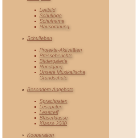
Leitbild
Schullogo
Schulname
Hausordnung
Schulleben
Projekte-Aktivitäten
Presseberichte
Bildergalerie
Rundgang
Unsere Musikalische
Grundschule
Besondere Angebote
Sprachpaten
Lesepaten
Lesetreff
Bläserklasse
Klasse 2000
Kooperation