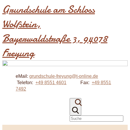
Grundschule am Schloss
Wolfstein​,
Bayerwaldstraße 3, 94078
Freyung
eMail:
grundschule-freyung@t-online.de
Telefon:
+49 8551 4601
Fax:
+49 8551
7492