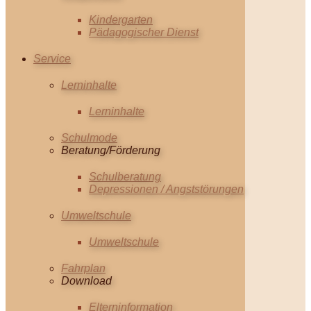
Kindergarten
Pädagogischer Dienst
Service
Lerninhalte
Lerninhalte
Schulmode
Beratung/Förderung
Schulberatung
Depressionen / Angststörungen
Umweltschule
Umweltschule
Fahrplan
Download
Elterninformation