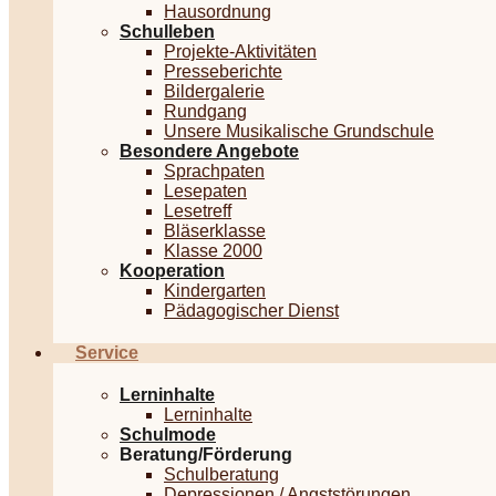
Hausordnung
Schulleben
Projekte-Aktivitäten
Presseberichte
Bildergalerie
Rundgang
Unsere Musikalische Grundschule
Besondere Angebote
Sprachpaten
Lesepaten
Lesetreff
Bläserklasse
Klasse 2000
Kooperation
Kindergarten
Pädagogischer Dienst
Service
Lerninhalte
Lerninhalte
Schulmode
Beratung/Förderung
Schulberatung
Depressionen / Angststörungen