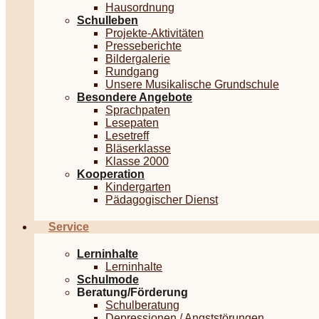
Hausordnung
Schulleben
Projekte-Aktivitäten
Presseberichte
Bildergalerie
Rundgang
Unsere Musikalische Grundschule
Besondere Angebote
Sprachpaten
Lesepaten
Lesetreff
Bläserklasse
Klasse 2000
Kooperation
Kindergarten
Pädagogischer Dienst
Service
Lerninhalte
Lerninhalte
Schulmode
Beratung/Förderung
Schulberatung
Depressionen / Angststörungen