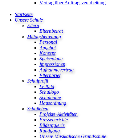
Vertrag über Auftragsverarbeitung
Startseite
Unsere Schule
Eltern
Elternbeirat
Mittagsbetreuung
Personal
Angebot
Konzept
Speisepläne
Impressionen
Aufnahmevertrag
Elternbrief
Schulprofil
Leitbild
Schullogo
Schulname
Hausordnung
Schulleben
Projekte-Aktivitäten
Presseberichte
Bildergalerie
Rundgang
Unsere Musikalische Grundschule