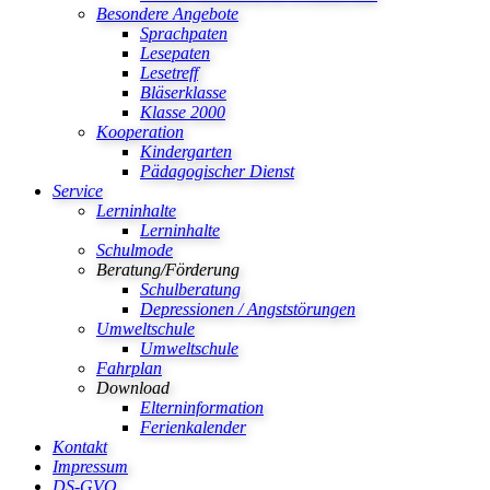
Besondere Angebote
Sprachpaten
Lesepaten
Lesetreff
Bläserklasse
Klasse 2000
Kooperation
Kindergarten
Pädagogischer Dienst
Service
Lerninhalte
Lerninhalte
Schulmode
Beratung/Förderung
Schulberatung
Depressionen / Angststörungen
Umweltschule
Umweltschule
Fahrplan
Download
Elterninformation
Ferienkalender
Kontakt
Impressum
DS-GVO