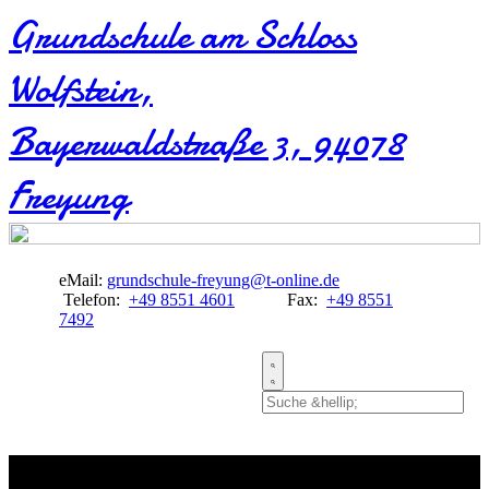
Grundschule am Schloss
Wolfstein​,
Bayerwaldstraße 3, 94078
Freyung
eMail:
grundschule-freyung@t-online.de
Telefon:
+49 8551 4601
Fax:
+49 8551
7492