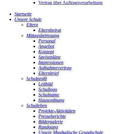
Vertrag über Auftragsverarbeitung
Startseite
Unsere Schule
Eltern
Elternbeirat
Mittagsbetreuung
Personal
Angebot
Konzept
Speisepläne
Impressionen
Aufnahmevertrag
Elternbrief
Schulprofil
Leitbild
Schullogo
Schulname
Hausordnung
Schulleben
Projekte-Aktivitäten
Presseberichte
Bildergalerie
Rundgang
Unsere Musikalische Grundschule