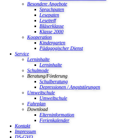
Besondere Angebote
Sprachpaten
Lesepaten
Lesetreff
Bläserklasse
Klasse 2000
Kooperation
Kindergarten
Pädagogischer Dienst
Service
Lerninhalte
Lerninhalte
Schulmode
Beratung/Förderung
Schulberatung
Depressionen / Angststörungen
Umweltschule
Umweltschule
Fahrplan
Download
Elterninformation
Ferienkalender
Kontakt
Impressum
DS-GVO