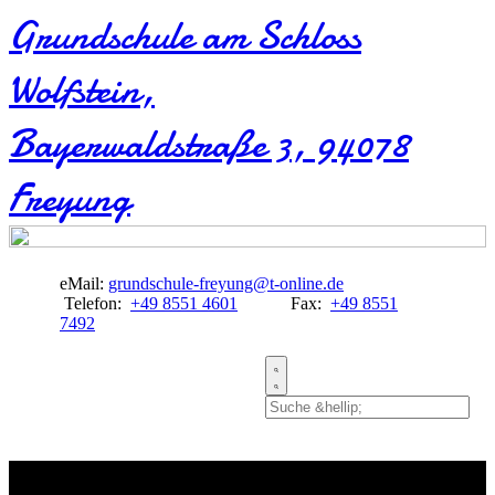
Grundschule am Schloss
Wolfstein​,
Bayerwaldstraße 3, 94078
Freyung
eMail:
grundschule-freyung@t-online.de
Telefon:
+49 8551 4601
Fax:
+49 8551
7492