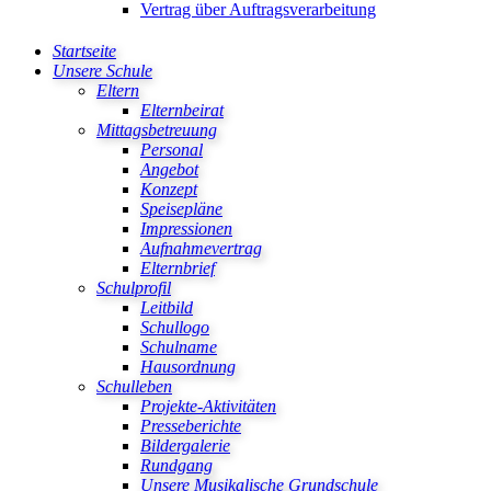
Vertrag über Auftragsverarbeitung
Startseite
Unsere Schule
Eltern
Elternbeirat
Mittagsbetreuung
Personal
Angebot
Konzept
Speisepläne
Impressionen
Aufnahmevertrag
Elternbrief
Schulprofil
Leitbild
Schullogo
Schulname
Hausordnung
Schulleben
Projekte-Aktivitäten
Presseberichte
Bildergalerie
Rundgang
Unsere Musikalische Grundschule