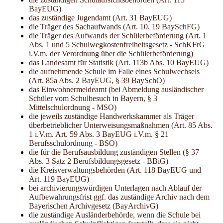
BayEUG)
das zuständige Jugendamt (Art. 31 BayEUG)
die Träger des Sachaufwands (Art. 10, 19 BaySchFG)
die Träger des Aufwands der Schülerbeförderung (Art. 1
Abs. 1 und 5 Schulwegkostenfreiheitsgesetz - SchKFrG
i.V.m. der Verordnung über die Schülerbeförderung)
das Landesamt für Statistik (Art. 113b Abs. 10 BayEUG)
die aufnehmende Schule im Falle eines Schulwechsels
(Art. 85a Abs. 2 BayEUG, § 39 BaySchO)
das Einwohnermeldeamt (bei Abmeldung ausländischer
Schüler vom Schulbesuch in Bayern, § 3
Mittelschulordnung - MSO)
die jeweils zuständige Handwerkskammer als Träger
überbetrieblicher Unterweisungsmaßnahmen (Art. 85 Abs.
1 i.V.m. Art. 59 Abs. 3 BayEUG i.V.m. § 21
Berufsschulordnung - BSO)
die für die Berufsausbildung zuständigen Stellen (§ 37
Abs. 3 Satz 2 Berufsbildungsgesetz - BBiG)
die Kreisverwaltungsbehörden (Art. 118 BayEUG und
Art. 119 BayEUG)
bei archivierungswürdigen Unterlagen nach Ablauf der
Aufbewahrungsfrist ggf. das zuständige Archiv nach dem
Bayerischen Archivgesetz (BayArchivG)
die zuständige Ausländerbehörde, wenn die Schule bei