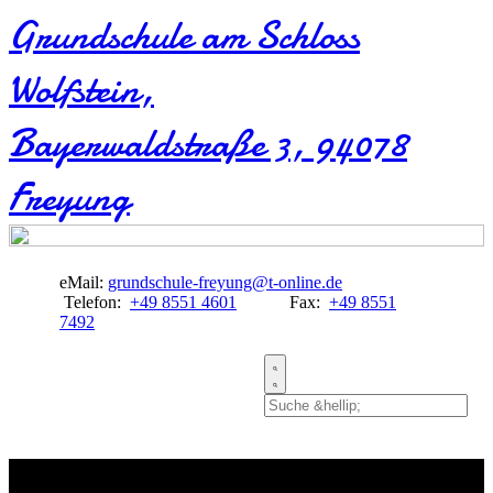
Grundschule am Schloss
Wolfstein​,
Bayerwaldstraße 3, 94078
Freyung
eMail:
grundschule-freyung@t-online.de
Telefon:
+49 8551 4601
Fax:
+49 8551
7492