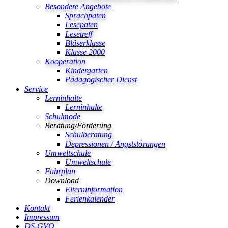
Besondere Angebote
Sprachpaten
Lesepaten
Lesetreff
Bläserklasse
Klasse 2000
Kooperation
Kindergarten
Pädagogischer Dienst
Service
Lerninhalte
Lerninhalte
Schulmode
Beratung/Förderung
Schulberatung
Depressionen / Angststörungen
Umweltschule
Umweltschule
Fahrplan
Download
Elterninformation
Ferienkalender
Kontakt
Impressum
DS-GVO